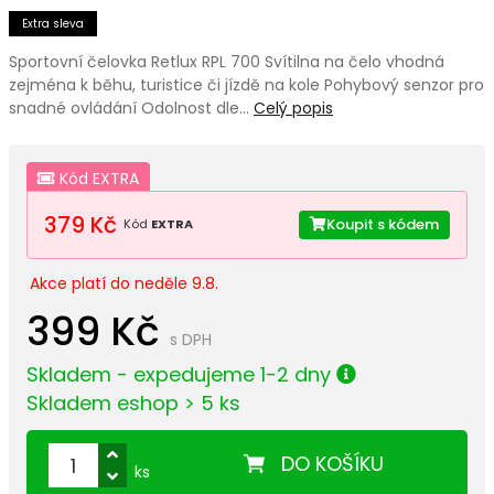
Extra sleva
Sportovní čelovka Retlux RPL 700 Svítilna na čelo vhodná
zejména k běhu, turistice či jízdě na kole Pohybový senzor pro
snadné ovládání Odolnost dle…
Celý popis
Kód EXTRA
379 Kč
Koupit s kódem
Kód
EXTRA
Akce platí do neděle 9.8.
399 Kč
s DPH
Skladem - expedujeme 1-2 dny
Skladem eshop > 5 ks
DO KOŠÍKU
ks