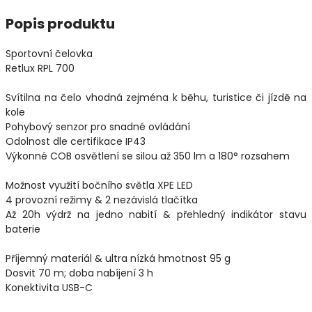
Popis produktu
Sportovní čelovka
Retlux RPL 700
Svítilna na čelo vhodná zejména k běhu, turistice či jízdě na
kole
Pohybový senzor pro snadné ovládání
Odolnost dle certifikace IP43
Výkonné COB osvětlení se silou až 350 lm a 180° rozsahem
Možnost využití bočního světla XPE LED
4 provozní režimy & 2 nezávislá tlačítka
Až 20h výdrž na jedno nabití & přehledný indikátor stavu
baterie
Příjemný materiál & ultra nízká hmotnost 95 g
Dosvit 70 m; doba nabíjení 3 h
Konektivita USB-C