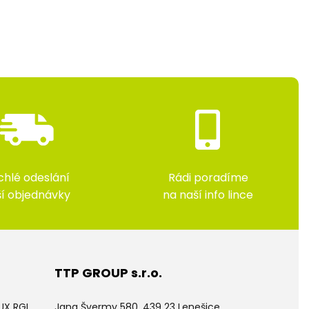
chlé odeslání
Rádi poradíme
ší objednávky
na naší info lince
TTP GROUP s.r.o.
LUX RGL
Jana Švermy 580, 439 23 Lenešice