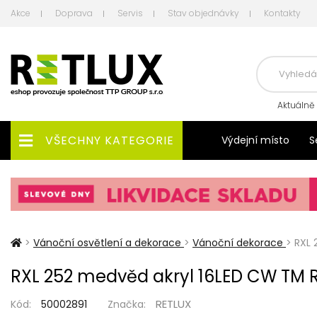
Akce
Doprava
Servis
Stav objednávky
Kontakty
Aktuálně
VŠECHNY KATEGORIE
Výdejní místo
S
>
Vánoční osvětlení a dekorace
>
Vánoční dekorace
>
RXL 
RXL 252 medvěd akryl 16LED CW TM 
RETLUX
Kód:
50002891
Značka: