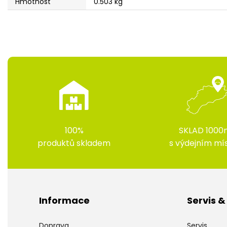
Hmotnost
0.503 kg
100%
SKLAD 1000
produktů skladem
s výdejním m
Informace
Servis 
Doprava
Servis