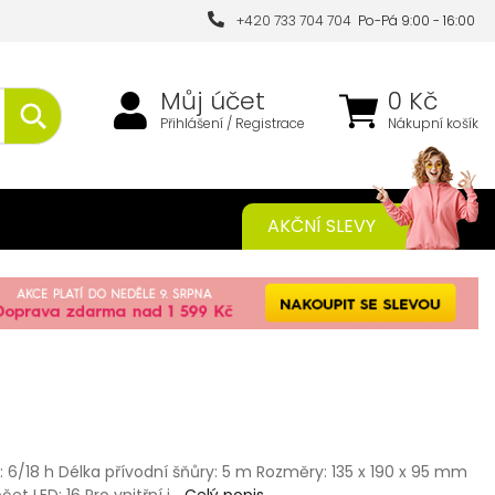
+420 733 704 704
Po-Pá 9:00 - 16:00
Můj účet
0 Kč
Přihlášení / Registrace
Nákupní košík
AKČNÍ SLEVY
 6/18 h Délka přívodní šňůry: 5 m Rozměry: 135 x 190 x 95 mm
čet LED: 16 Pro vnitřní i…
Celý popis