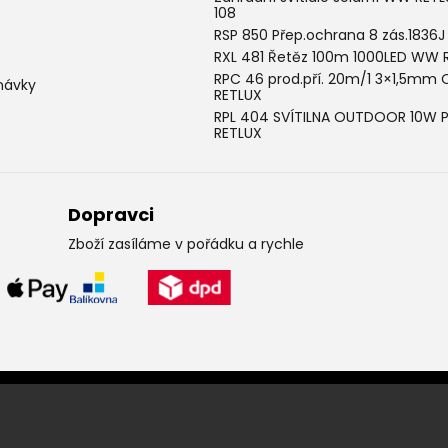
108
RSP 850 Přep.ochrana 8 zás.1836J
RXL 481 Řetěz 100m 1000LED WW 
RPC 46 prod.pří. 20m/1 3×1,5mm 
návky
RETLUX
RPL 404 SVÍTILNA OUTDOOR 10W 
RETLUX
Dopravci
Zboží zasíláme v pořádku a rychle
Leták pravidelně k vám do sc
Chcete vědět o výhodných nabídkách jako první ? Přihlašte se k odbě