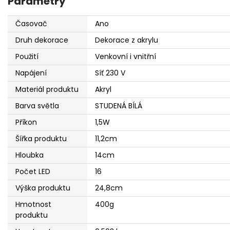
Parametry
Časovač
Ano
Druh dekorace
Dekorace z akrylu
Použití
Venkovní i vnitřní
Napájení
Síť 230 V
Materiál produktu
Akryl
Barva světla
STUDENÁ BÍLÁ
Příkon
1,5W
Šířka produktu
11,2cm
Hloubka
14cm
Počet LED
16
Výška produktu
24,8cm
Hmotnost
400g
produktu