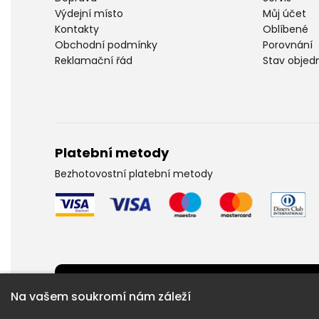
Výdejní místo
Můj účet
Kontakty
Oblíbené
Obchodní podmínky
Porovnání
Reklamační řád
Stav objed
Platební metody
Bezhotovostní platební metody
Potřebujete poradit ?
Na vašem soukromí nám záleží
Obraťte se na naší linku: +420 733 704 704