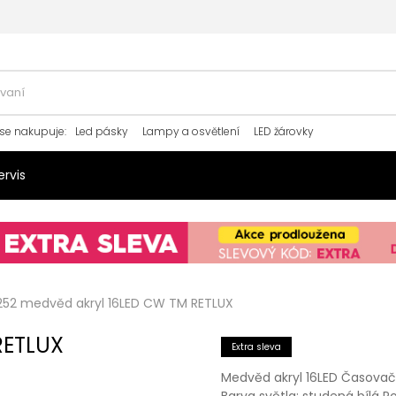
se nakupuje
:
Led pásky
Lampy a osvětlení
LED žárovky
ervis
252 medvěd akryl 16LED CW TM RETLUX
RETLUX
Extra sleva
Medvěd akryl 16LED Časovač:
Barva světla: studená bílá Po