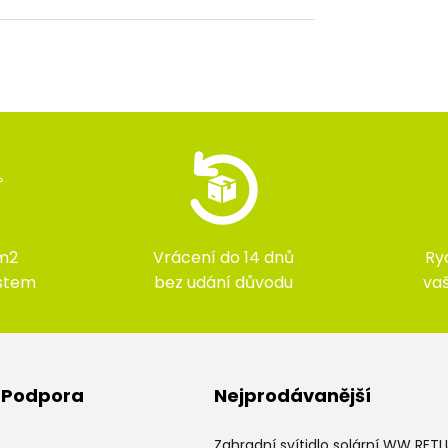
m2
Vrácení do 14 dnů
Ry
ístem
bez udání důvodu
va
& Podpora
Nejprodávanější
Zahradní svítidlo solární WW RET