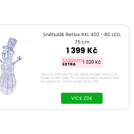
Sněhulák Retlux RXL 402 - 80 LED,
75 cm
1 399 Kč
S kuponem
1 329 Kč
EXTRA
Vánoční sněhulák 80 LED Dělka přívodní šňůry 3 m
Počet LED 80 Výška 75 cm Barva světla studená bílá
Pro venkovní i vnitřní použití Krytí: IP44
VÍCE ZDE