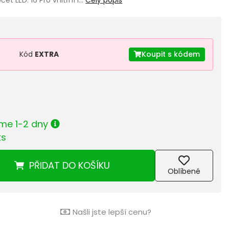
Kód
EXTRA
Koupit s kódem
me 1-2 dny
ks
PŘIDAT
DO KOŠÍKU
Oblíbené
Našli jste lepší cenu?