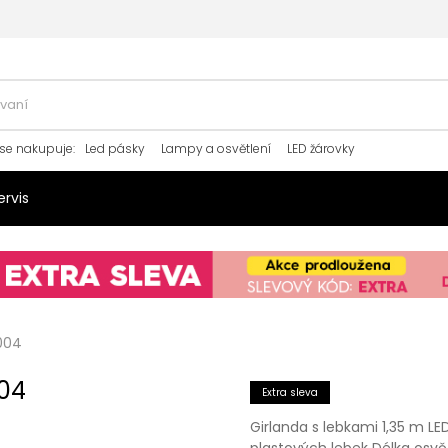
se nakupuje
:
Led pásky
Lampy a osvětlení
LED žárovky
ervis
004
04
Extra sleva
Girlanda s lebkami 1,35 m LE
plastových lebek Délka osvě