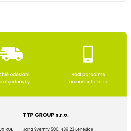
chlé odeslání
Rádi poradíme
ší objednávky
na naší info lince
TTP GROUP s.r.o.
LUX RGL
Jana Švermy 580, 439 23 Lenešice