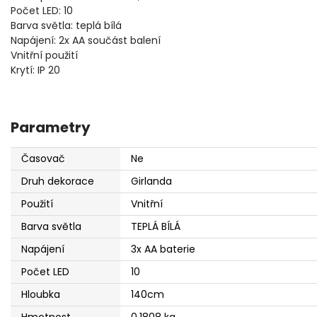
Počet LED: 10
Barva světla: teplá bílá
Napájení: 2x AA součást balení
Vnitřní použití
Krytí: IP 20
Parametry
Časovač
Ne
Druh dekorace
Girlanda
Použití
Vnitřní
Barva světla
TEPLÁ BÍLÁ
Napájení
3x AA baterie
Počet LED
10
Hloubka
140cm
Hmotnost
0.1808 kg