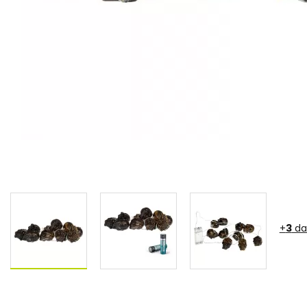
+
3
da