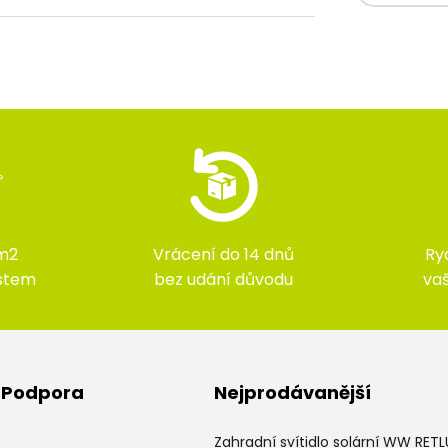
m2
Vrácení do 14 dnů
Ry
ístem
bez udání důvodu
va
& Podpora
Nejprodávanější
Zahradní svítidlo solární WW RET