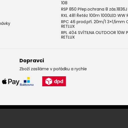
108
RSP 850 Přep.ochrana 8 zás.1836J
RXL 481 Řetěz 100m 1000LED WW 
RPC 46 prod.pří. 20m/1 3×1,5mm 
návky
RETLUX
RPL 404 SVÍTILNA OUTDOOR 10W 
RETLUX
Dopravci
Zboží zasíláme v pořádku a rychle
Leták pravidelně k vám do sc
Chcete vědět o výhodných nabídkách jako první ? Přihlašte se k odbě