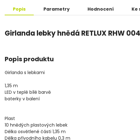
Popis
Parametry
Hodnocení
Ke 
Girlanda lebky hnědá RETLUX RHW 00
Popis produktu
Girlanda s lebkami
1,35 m
LED v teplé bílé barvě
baterky v balení
Plast
10 hnědých plastových lebek
Délka osvětlené části 1,35 m
Délka přívodního kabelu 0,3 m