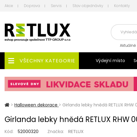
Akce
Doprava
Servis
Stav objednávky
Kontakty
Aktuálně
VŠECHNY KATEGORIE
Výdejní místo
S
>
Halloween dekorace
>
Girlanda lebky hnědá RETLUX RHW 
Girlanda lebky hnědá RETLUX RHW 0
RETLUX
Kód:
52000320
Značka: