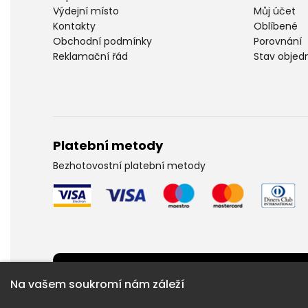
Výdejní místo
Můj účet
Kontakty
Oblíbené
Obchodní podmínky
Porovnání
Reklamační řád
Stav objed
Platební metody
Bezhotovostní platební metody
Potřebujete poradit ?
Na vašem soukromí nám záleží
Obraťte se na naší linku: +420 733 704 704