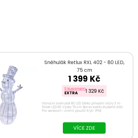
Sněhulák Retlux RXL 402 - 80 LED,
75 cm
1 399 Kč
S kuponem
1 329 Kč
EXTRA
Vánoční sněhulák 80 LED Dělka přívodní šňůry 3 m
Počet LED 80 Výška 75 cm Barva světla studená bílá
Pro venkovní i vnitřní použití Krytí: IP44
VÍCE ZDE