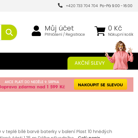
+420 733 704 704
Po-Pá 9:00 - 16:00
Můj účet
0 Kč
Přihlášení / Registrace
Nákupní košík
AKČNÍ SLEVY
D v teplé bílé barvě baterky v balení Plast 10 hnědých
tlené části 1,35 m Délka přívodního…
Celý popis