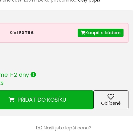
Kód
EXTRA
Koupit s kódem
me 1-2 dny
ks
PŘIDAT
DO KOŠÍKU
Oblíbené
Našli jste lepší cenu?