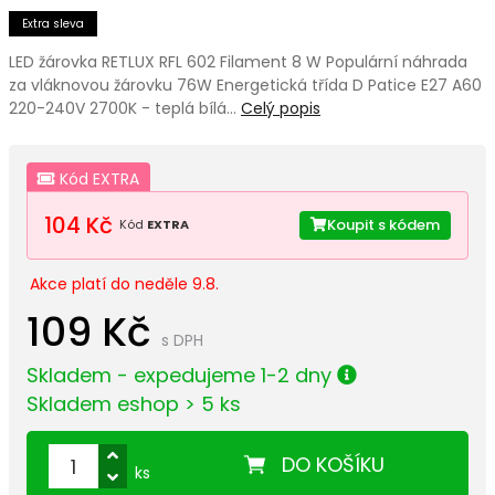
Extra sleva
LED žárovka RETLUX RFL 602 Filament 8 W Populární náhrada
za vláknovou žárovku 76W Energetická třída D Patice E27 A60
220-240V 2700K - teplá bílá…
Celý popis
Kód EXTRA
104 Kč
Koupit s kódem
Kód
EXTRA
Akce platí do neděle 9.8.
109 Kč
s DPH
Skladem - expedujeme 1-2 dny
Skladem eshop > 5 ks
DO KOŠÍKU
ks