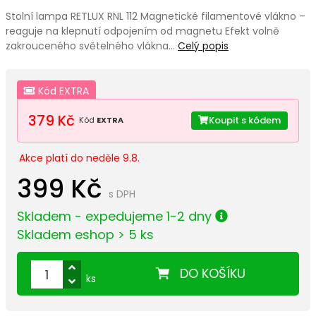
Stolní lampa RETLUX RNL 112 Magnetické filamentové vlákno –
reaguje na klepnutí odpojením od magnetu Efekt volně
zakrouceného světelného vlákna…
Celý popis
Kód EXTRA
379 Kč
Koupit s kódem
Kód
EXTRA
Akce platí do neděle 9.8.
399 Kč
s DPH
Skladem - expedujeme 1-2 dny
Skladem eshop > 5 ks
DO KOŠÍKU
ks