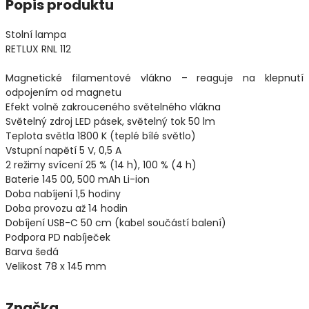
Popis produktu
Stolní lampa
RETLUX RNL 112
Magnetické filamentové vlákno – reaguje na klepnutí
odpojením od magnetu
Efekt volně zakrouceného světelného vlákna
Světelný zdroj LED pásek, světelný tok 50 lm
Teplota světla 1800 K (teplé bílé světlo)
Vstupní napětí 5 V, 0,5 A
2 režimy svícení 25 % (14 h), 100 % (4 h)
Baterie 145 00, 500 mAh Li-ion
Doba nabíjení 1,5 hodiny
Doba provozu až 14 hodin
Dobíjení USB-C 50 cm (kabel součástí balení)
Podpora PD nabíječek
Barva šedá
Velikost 78 x 145 mm
Značka