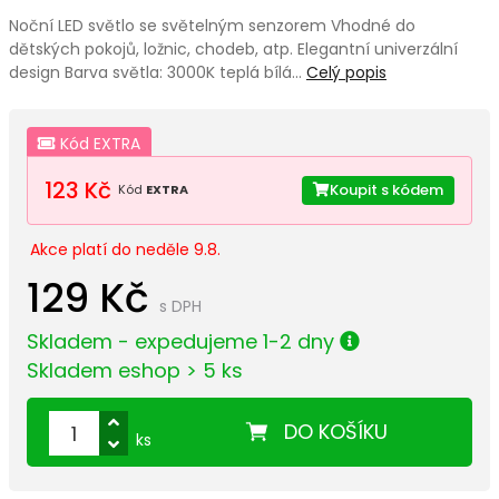
Noční LED světlo se světelným senzorem Vhodné do
dětských pokojů, ložnic, chodeb, atp. Elegantní univerzální
design Barva světla: 3000K teplá bílá…
Celý popis
Kód EXTRA
123 Kč
Koupit s kódem
Kód
EXTRA
Akce platí do neděle 9.8.
129 Kč
s DPH
Skladem - expedujeme 1-2 dny
Skladem eshop > 5 ks
DO KOŠÍKU
ks