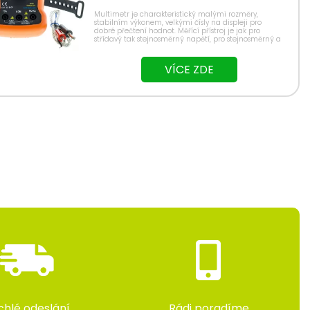
Multimetr je charakteristický malými rozměry,
stabilním výkonem, velkými čísly na displeji pro
dobré přečtení hodnot. Měřící přístroj je jak pro
střídavý tak stejnosměrný napětí, pro stejnosměrný a
střídavý proud, odpor, kapacity, frekvence...
VÍCE ZDE
chlé odeslání
Rádi poradíme