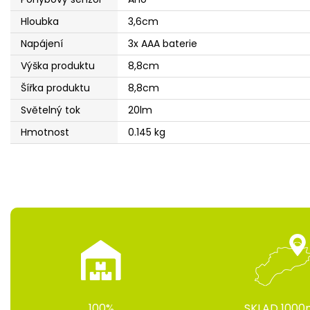
Hloubka
3,6cm
Napájení
3x AAA baterie
Výška produktu
8,8cm
Šířka produktu
8,8cm
Světelný tok
20lm
Hmotnost
0.145 kg
100%
SKLAD 1000