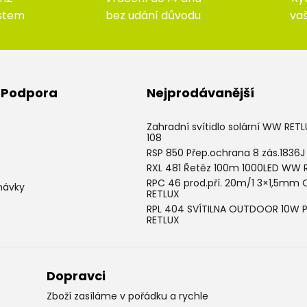
ístem
bez udání důvodu
va
& Podpora
Nejprodávanější
Zahradní svítidlo solární WW RET
108
RSP 850 Přep.ochrana 8 zás.1836J
RXL 481 Řetěz 100m 1000LED WW 
RPC 46 prod.pří. 20m/1 3×1,5mm 
návky
RETLUX
RPL 404 SVÍTILNA OUTDOOR 10W 
RETLUX
Dopravci
Zboží zasíláme v pořádku a rychle