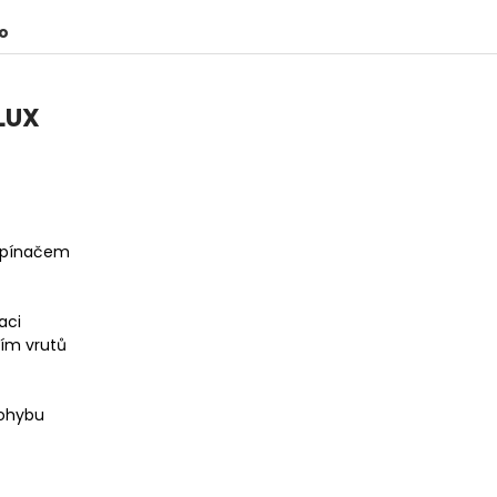
o
TLUX
řepínačem
aci
vím vrutů
pohybu