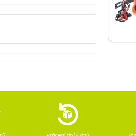
m2
Vrácení do 14 dnů
Ry