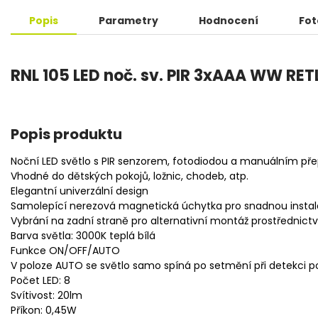
Popis
Parametry
Hodnocení
Fot
RNL 105 LED noč. sv. PIR 3xAAA WW RE
Popis produktu
Noční LED světlo s PIR senzorem, fotodiodou a manuálním p
Vhodné do dětských pokojů, ložnic, chodeb, atp.
Elegantní univerzální design
Samolepící nerezová magnetická úchytka pro snadnou instal
Vybrání na zadní straně pro alternativní montáž prostřednict
Barva světla: 3000K teplá bílá
Funkce ON/OFF/AUTO
V poloze AUTO se světlo samo spíná po setmění při detekci 
Počet LED: 8
Svítivost: 20lm
Příkon: 0,45W