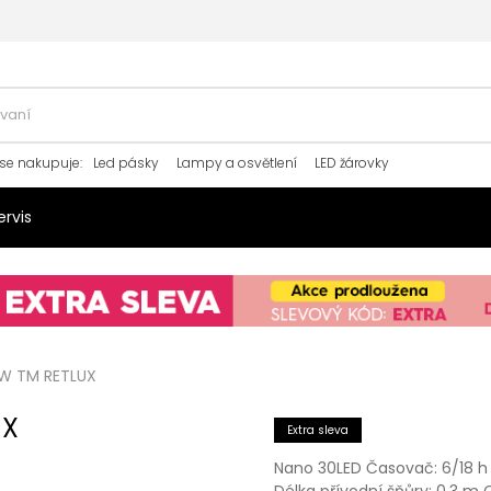
se nakupuje
:
Led pásky
Lampy a osvětlení
LED žárovky
ervis
CW TM RETLUX
UX
Extra sleva
Nano 30LED Časovač: 6/18 h 
Délka přívodní šňůry: 0,3 m 