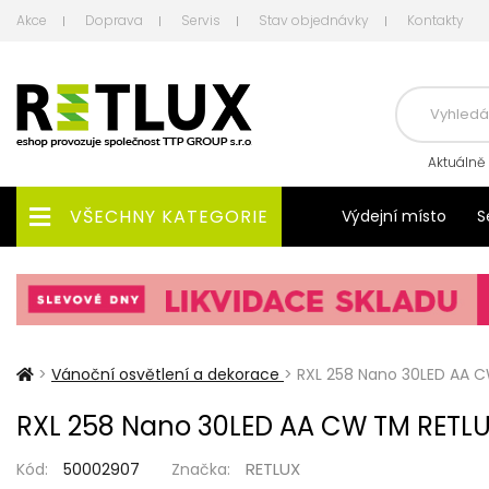
Akce
Doprava
Servis
Stav objednávky
Kontakty
Aktuálně
VŠECHNY KATEGORIE
Výdejní místo
S
>
Vánoční osvětlení a dekorace
>
RXL 258 Nano 30LED AA 
RXL 258 Nano 30LED AA CW TM RETL
RETLUX
Kód:
50002907
Značka: