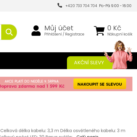
+420 733 704 704
Po-Pá 9:00 - 16:00
Můj účet
0 Kč
Přihlášení / Registrace
Nákupní košík
AKČNÍ SLEVY
Celková délka kabelu: 3,3 m Délka osvětleného kabelu: 3 m
Celkový počet LED: 30 Barva světla:…
Celý popis