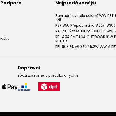
& Podpora
Nejprodávanější
Zahradní svítidlo solární WW RET
108
RSP 850 Přep.ochrana 8 zás.1836J
RXL 481 Řetěz 100m 1000LED WW 
RPL 404 SVÍTILNA OUTDOOR 10W 
návky
RETLUX
RFL 603 Fil. A60 E27 5,2W WW A R
Dopravci
Zboží zasíláme v pořádku a rychle