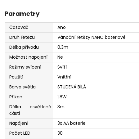
Parametry
Časovač
Ano
Druh řetězu
Vánoční řetězy NANO bateriové
Délka přívodu
0,3m
Možnost napojení
Ne
Režimy svícení
Svítí
Použití
Vnitřní
Barva světla
STUDENÁ BÍLÁ
Příkon
1,8W
Délka osvětlené
3m
části
Napájení
3x AA baterie
Počet LED
30