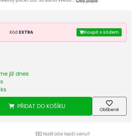
Kód
EXTRA
Koupit s kódem
e již dnes
es
 ks
PŘIDAT
DO KOŠÍKU
Oblíbené
Našli jste lepší cenu?