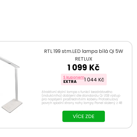
RTL 199 stm.LED lampa bílá Qi 5W
RETLUX
1 099 Kč
S kuponem
1 044 Kč
EXTRA
Atraktivní stolní lampa s funkcí bezdrátového
(indukčního) dobíjení dle standardu Qi USB výstup
pro napájení prostřednitvím kabelu Protiskluzový
povrch spodní strany nohy lampy Panel složený z 48
LED (značkové čipy Epistar 4014) Dotyková tlačítka ...
VÍCE ZDE