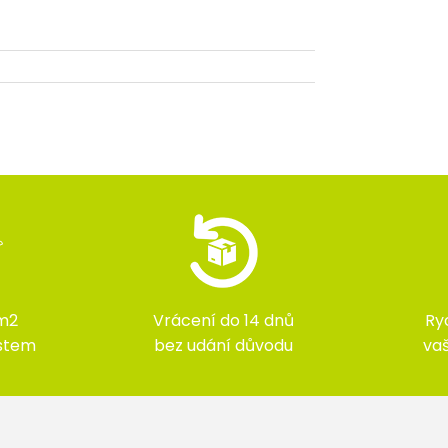
m2
Vrácení do 14 dnů
Ry
ístem
bez udání důvodu
va