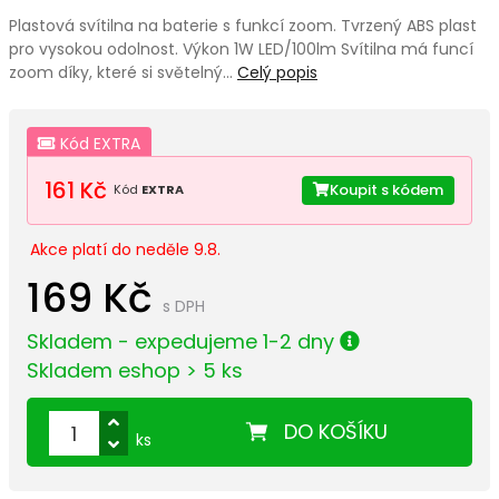
Plastová svítilna na baterie s funkcí zoom. Tvrzený ABS plast
pro vysokou odolnost. Výkon 1W LED/100lm Svítilna má funcí
zoom díky, které si světelný…
Celý popis
Kód EXTRA
161 Kč
Koupit s kódem
Kód
EXTRA
Akce platí do neděle 9.8.
169 Kč
s DPH
Skladem - expedujeme 1-2 dny
Skladem eshop > 5 ks
DO KOŠÍKU
ks