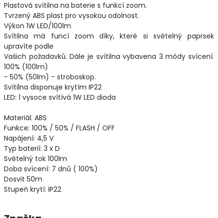
Plastová svítilna na baterie s funkcí zoom.
Tvrzený ABS plast pro vysokou odolnost.
Výkon 1W LED/100lm
Svítilna má funcí zoom díky, které si světelný paprsek
upravíte podle
Vašich požadavků. Dále je svítilna vybavena 3 módy svícení.
100% (100lm)
- 50% (50lm) - stroboskop.
Svítilna disponuje krytím IP22
LED: 1 vysoce svítívá 1W LED dioda
Materiál: ABS
Funkce: 100% / 50% / FLASH / OFF
Napájení: 4,5 V
Typ baterií: 3 x D
Světelný tok 100lm
Doba svícení: 7 dnů ( 100%)
Dosvit 50m
Stupeň krytí: IP22