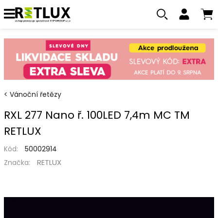
Vánoční řetězy
RXL 277 Nano ř. 100LED 7,4m MC TM
RETLUX
Kód:
50002914
RETLUX
Značka: