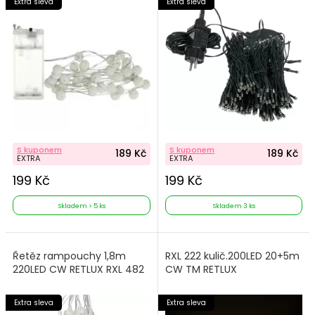
Extra sleva
Extra sleva
S kuponem
S kuponem
189 Kč
189 Kč
EXTRA
EXTRA
199 Kč
199 Kč
Skladem > 5 ks
Skladem 3 ks
Řetěz rampouchy 1,8m
RXL 222 kulič.200LED 20+5m
220LED CW RETLUX RXL 482
CW TM RETLUX
Extra sleva
Extra sleva