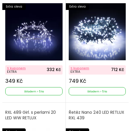
Extra sleva
Extra sleva
S kuponem
S kuponem
332 Kč
712 Kč
EXTRA
EXTRA
349 Kč
749 Kč
Skladem > 5 ks
Skladem > 5 ks
RXL 489 Girl. s perlami 20
Řetěz Nano 240 LED RETLUX
LED WW RETLUX
RXL 439