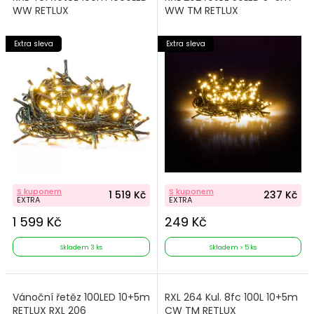
WW RETLUX
WW TM RETLUX
Extra sleva
Extra sleva
S kuponem
S kuponem
1 519 Kč
237 Kč
EXTRA
EXTRA
1 599 Kč
249 Kč
Skladem 3 ks
Skladem > 5 ks
Vánoční řetěz 100LED 10+5m
RXL 264 Kul. 8fc 100L 10+5m
RETLUX RXL 206
CW TM RETLUX