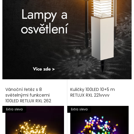
Vánoční řetěz s 8
Kuličky 100LED 10+5 m
světelnými funkcemi
RETLUX RXL 221vvvv
100LED RETLUX RXL 262
Extra sleva
Extra sleva