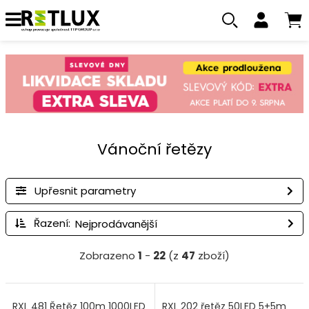
Vánoční řetězy
Upřesnit parametry
Řazení:
Zobrazeno
1
-
22
(z
47
zboží)
RXL 481 Řetěz 100m 1000LED
RXL 202 řetěz 50LED 5+5m