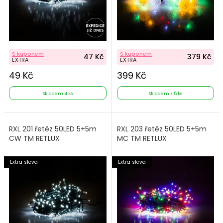
S kuponem
S kuponem
47 Kč
379 Kč
EXTRA
EXTRA
49 Kč
399 Kč
Skladem 4 ks
Skladem > 5 ks
RXL 201 řetěz 50LED 5+5m
RXL 203 řetěz 50LED 5+5m
CW TM RETLUX
MC TM RETLUX
Extra sleva
Extra sleva