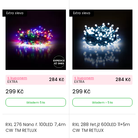
Extra sleva
Extra sleva
S kuponem
S kuponem
284 Kč
284 Kč
EXTRA
EXTRA
299 Kč
299 Kč
Skladem 5 ks
Skladem > 5 ks
RXL 276 Nano ř. 100LED 7,4m
RXL 288 řet.jž 600LED 11+5m
CW TM RETLUX
CW TM RETLUX