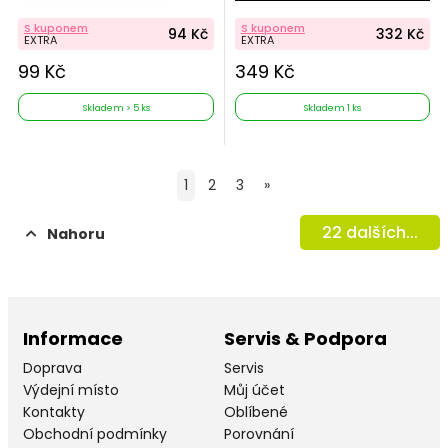
S kuponem
S kuponem
94 Kč
332 Kč
EXTRA
EXTRA
99 Kč
349 Kč
Skladem > 5 ks
Skladem 1 ks
1
2
3
»
22
dalších...
Nahoru
Informace
Servis & Podpora
Doprava
Servis
Výdejní místo
Můj účet
Kontakty
Oblíbené
Obchodní podmínky
Porovnání