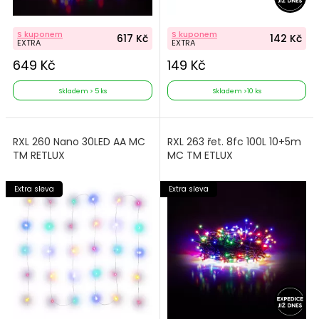
S kuponem
S kuponem
617 Kč
142 Kč
EXTRA
EXTRA
649 Kč
149 Kč
Skladem > 5 ks
Skladem >10 ks
RXL 260 Nano 30LED AA MC
RXL 263 řet. 8fc 100L 10+5m
TM RETLUX
MC TM ETLUX
Extra sleva
Extra sleva