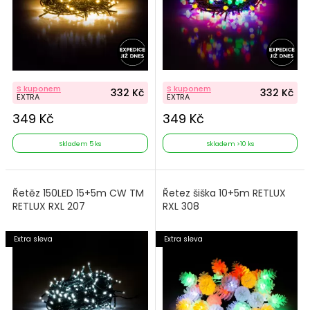
S kuponem
S kuponem
332 Kč
332 Kč
EXTRA
EXTRA
349 Kč
349 Kč
Skladem 5 ks
Skladem >10 ks
Řetěz 150LED 15+5m CW TM
Řetez šiška 10+5m RETLUX
RETLUX RXL 207
RXL 308
Extra sleva
Extra sleva