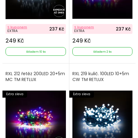
S kuponem
S kuponem
237 Kč
237 Kč
EXTRA
EXTRA
249 Kč
249 Kč
Skladem 10 ks
Skladem 2 ks
RXL 212 řetěz 200LED 20+5m
RXL 219 kulič. 100LED 10+5m
MC TM RETLUX
CW TM RETLUX
Extra sleva
Extra sleva