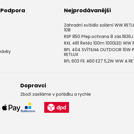
& Podpora
Nejprodávanější
Zahradní svítidlo solární WW RET
108
RSP 850 Přep.ochrana 8 zás.1836J
RXL 481 Řetěz 100m 1000LED WW 
RPL 404 SVÍTILNA OUTDOOR 10W 
návky
RETLUX
RFL 603 Fil. A60 E27 5,2W WW A R
Dopravci
Zboží zasíláme v pořádku a rychle