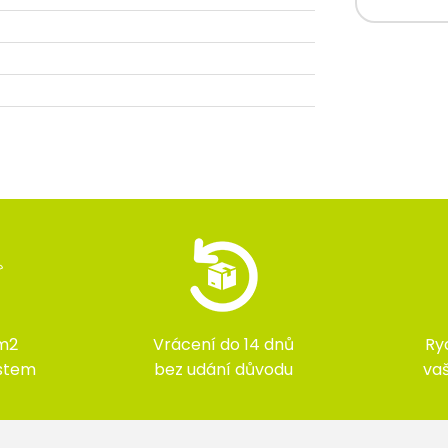
m2
Vrácení do 14 dnů
Ry
ístem
bez udání důvodu
va