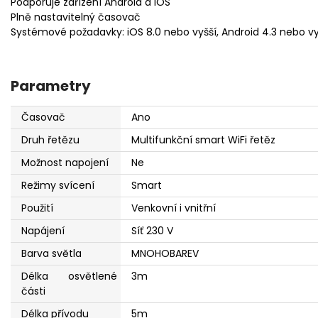
Podporuje zařízení Android a iOS
Plně nastavitelný časovač
Systémové požadavky: iOS 8.0 nebo vyšší, Android 4.3 nebo vyšš
Parametry
Časovač
Ano
Druh řetězu
Multifunkční smart WiFi řetěz
Možnost napojení
Ne
Režimy svícení
Smart
Použití
Venkovní i vnitřní
Napájení
Síť 230 V
Barva světla
MNOHOBAREV
Délka osvětlené
3m
části
Délka přívodu
5m