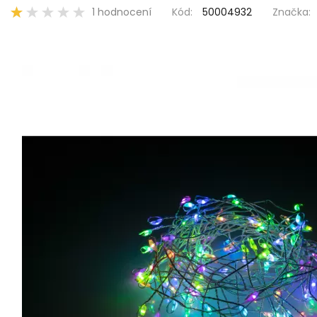
1 hodnocení
Kód:
50004932
Značka: