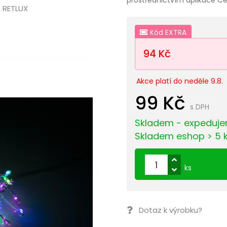
RETLUX
Kód EXTRA
94 Kč
Akce platí do neděle 9.8.
99 Kč
s DPH
Skladem - expeduje
Skladem eshop > 5 
ks
Dotaz k výrobku?