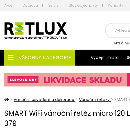
Akce
Doprava
Servis
Stav objednávky
Kontakty
Aktuálně
VŠECHNY KATEGORIE
Výdejní místo
S
>
Vánoční osvětlení a dekorace
>
Vánoční řetězy
>
SMART W
SMART WiFi vánoční řetěz micro 120 
379