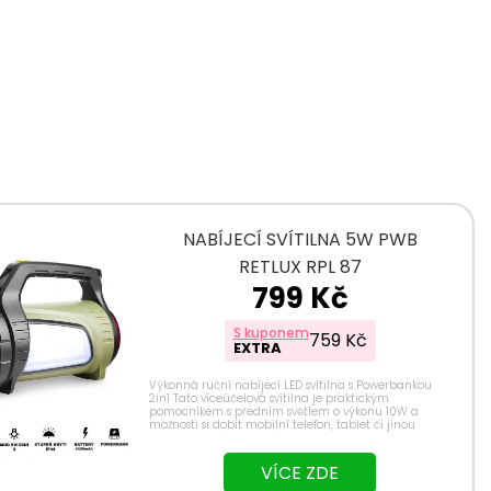
NABÍJECÍ SVÍTILNA 5W PWB
RETLUX RPL 87
799 Kč
S kuponem
759 Kč
EXTRA
Výkonná ruční nabíjecí LED svítilna s Powerbankou
2in1 Tato víceúčelová svítilna je praktickým
pomocníkem s předním světlem o výkonu 10W a
možnosti si dobít mobilní telefon, tablet či jinou
elektroniku díky funkcí Powerbanky. Svítilna také...
VÍCE ZDE