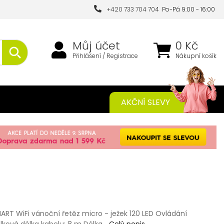
+420 733 704 704
Po-Pá 9:00 - 16:00
Můj účet
0 Kč
Přihlášení / Registrace
Nákupní košík
AKČNÍ SLEVY
ART WiFi vánoční řetěz micro - ježek 120 LED Ovládání
lková délka kabelu: 8 m Délka…
Celý popis