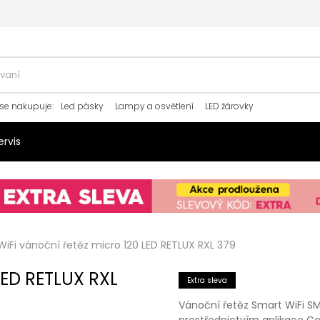
se nakupuje
:
Led pásky
Lampy a osvětlení
LED žárovky
ervis
iFi vánoční řetěz micro 120 LED RETLUX RXL 379
LED RETLUX RXL
Extra sleva
Vánoční řetěz Smart WiFi SM
prostřednictvím aplikace Ce