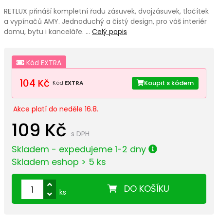
RETLUX přináší kompletní řadu zásuvek, dvojzásuvek, tlačítek
a vypínačů AMY. Jednoduchý a čistý design, pro váš interiér
domu, bytu i kanceláře. …
Celý popis
Kód EXTRA
104 Kč
Koupit s kódem
Kód
EXTRA
Akce platí do neděle 16.8.
109 Kč
s DPH
Skladem - expedujeme 1-2 dny
Skladem eshop > 5 ks
DO KOŠÍKU
ks