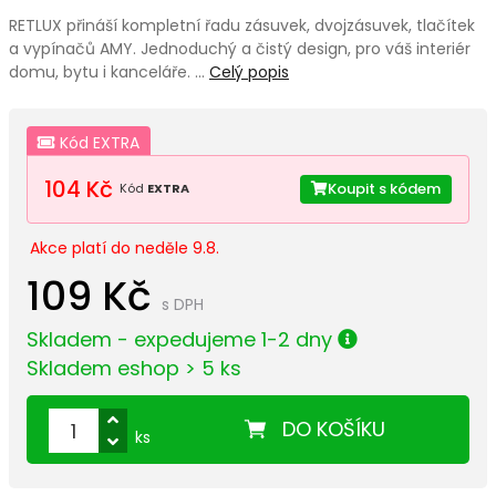
RETLUX přináší kompletní řadu zásuvek, dvojzásuvek, tlačítek
a vypínačů AMY. Jednoduchý a čistý design, pro váš interiér
domu, bytu i kanceláře. …
Celý popis
Kód EXTRA
104 Kč
Koupit s kódem
Kód
EXTRA
Akce platí do neděle 9.8.
109 Kč
s DPH
Skladem - expedujeme 1-2 dny
Skladem eshop > 5 ks
DO KOŠÍKU
ks