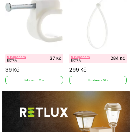
S kuponem
S kuponem
37 Kč
284 Kč
EXTRA
EXTRA
39 Kč
299 Kč
Skladem > 5 ks
Skladem > 5 ks