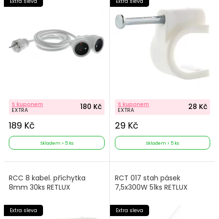
Extra sleva
Extra sleva
S kuponem
S kuponem
180 Kč
28 Kč
EXTRA
EXTRA
189 Kč
29 Kč
Skladem > 5 ks
Skladem > 5 ks
RCC 8 kabel. příchytka
RCT 017 stah pásek
8mm 30ks RETLUX
7,5x300W 51ks RETLUX
Extra sleva
Extra sleva