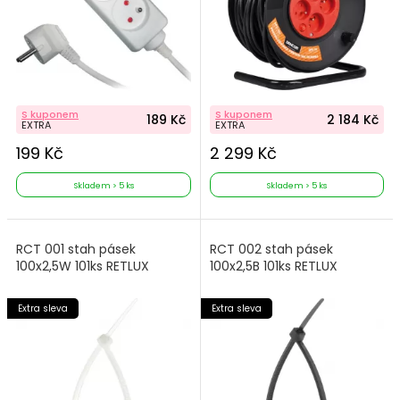
S kuponem
S kuponem
189 Kč
2 184 Kč
EXTRA
EXTRA
199 Kč
2 299 Kč
Skladem > 5 ks
Skladem > 5 ks
RCT 001 stah pásek
RCT 002 stah pásek
100x2,5W 101ks RETLUX
100x2,5B 101ks RETLUX
Extra sleva
Extra sleva