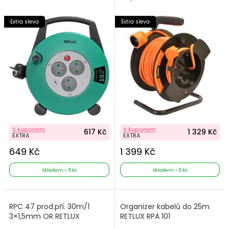
Extra sleva
Extra sleva
S kuponem
S kuponem
617 Kč
1 329 Kč
EXTRA
EXTRA
649 Kč
1 399 Kč
Skladem > 5 ks
Skladem > 5 ks
RPC 47 prod.pří. 30m/1
Organizer kabelů do 25m
3×1,5mm OR RETLUX
RETLUX RPA 101