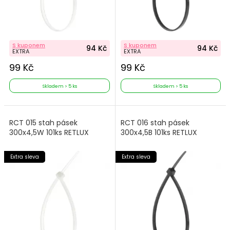
S kuponem
S kuponem
94 Kč
94 Kč
EXTRA
EXTRA
99 Kč
99 Kč
Skladem > 5 ks
Skladem > 5 ks
RCT 015 stah pásek
RCT 016 stah pásek
300x4,5W 101ks RETLUX
300x4,5B 101ks RETLUX
Extra sleva
Extra sleva