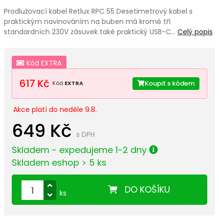
Prodlužovací kabel Retlux RPC 55 Desetimetrový kabel s
praktickým navinováním na buben má kromě tří
standardních 230V zásuvek také praktický USB-C…
Celý popis
Kód EXTRA
617 Kč
Koupit s kódem
Kód
EXTRA
Akce platí do neděle 9.8.
649 Kč
s DPH
Skladem - expedujeme 1-2 dny
Skladem eshop > 5 ks
DO KOŠÍKU
ks