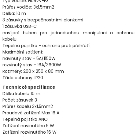
Typ vodiče: H05VV-F3
Průřez vodiče: 3x1,5mm2
Délka: 10 m
3 zásuvky s bezpečnostními clonkami
1 zásuvka USB-C
navíjecí buben pro jednoduchou manipulaci a ochranu
kabelu
Tepelná pojistka - ochrana proti přehřátí
Maximální zatížení:
navinutý stav - 5A/1150W
rozvinutý stav - 16A/3600W
Rozměry: 200 x 250 x 80 mm
Třída ochrany: IP20
Technické specifikace
Délka kabelu 10 m
Počet zásuvek 3
Průřez kabelu 3x1,5mm2
Proudové zatížení Max 16 A
Tepelná pojistka ANO
Zatížení navinutého 5 W
Zatížení rozvinutého 16 W