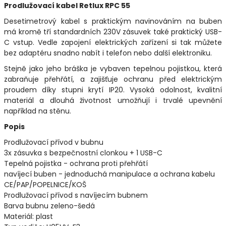
Prodlužovací kabel Retlux RPC 55
Desetimetrový kabel s praktickým navinováním na buben
má kromě tří standardních 230V zásuvek také praktický USB-
C vstup. Vedle zapojení elektrických zařízení si tak můžete
bez adaptéru snadno nabít i telefon nebo další elektroniku.
Stejně jako jeho bráška je vybaven tepelnou pojistkou, která
zabraňuje přehřátí, a zajišťuje ochranu před elektrickým
proudem díky stupni krytí IP20. Vysoká odolnost, kvalitní
materiál a dlouhá životnost umožňují i trvalé upevnění
například na stěnu.
Popis
Prodlužovací přívod v bubnu
3x zásuvka s bezpečnostní clonkou + 1 USB-C
Tepelná pojistka - ochrana proti přehřátí
navíjecí buben - jednoduchá manipulace a ochrana kabelu
CE/PAP/POPELNICE/KOŠ
Prodlužovací přívod s navíjecím bubnem
Barva bubnu zeleno-šedá
Materiál: plast