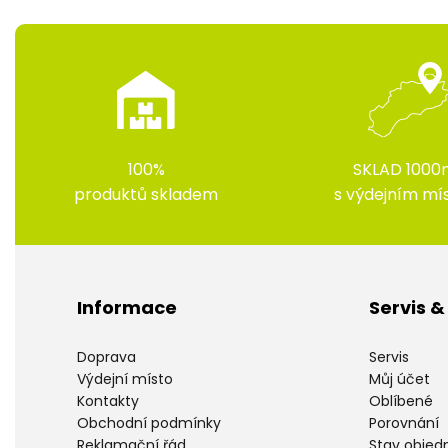
100%
SKLAD 1000
produktů skladem
s výdejním m
Informace
Servis 
Doprava
Servis
Výdejní místo
Můj účet
Kontakty
Oblíbené
Obchodní podmínky
Porovnání
Reklamační řád
Stav objed