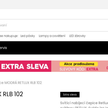
se nakupuje
:
Led pásky
Lampy a osvětlení
LED žárovky
ervis
pice MODRÁ RETLUX RLB 102
 RLB 102
Extra sleva
Svítící nabíjecí čepice Retl
svítilnou RETLUX. Světlo lze