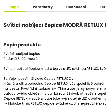
Popis
Parametry
Hodnocení
Fot
Svíticí nabíjecí čepice MODRÁ RETLUX 
Popis produktu
Svítící nabíjecí čepice
Retlux RLB 102 modrá
Svíticí nabíjecí čepice modré barvy s LED svítilnou RETLUX. Sv
Zahřeje i posvítí. Stylová čepice RETLUX 2 v 1.
Krásná a ultra pohodlná čepice RETLUX vás spolehlivě ochrán
na cestu. Prvotřídní izolace 3M Thinsulate je synonymem pr
outdoorového oblečení, a vyniká rovněž dvakrát lepšími tepeln
Čepice RETLUX v sobě snoubí také vyjímatelné LED osvětlení s
i v hluboké tmě. RETLUX čepice zvládne až 6 h nepřetržitého s