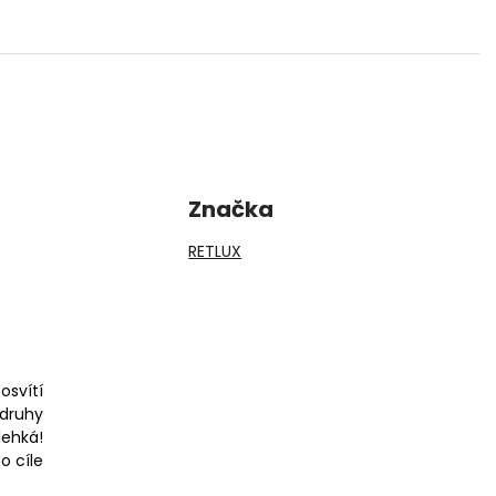
Značka
RETLUX
osvítí
 druhy
lehká!
o cíle