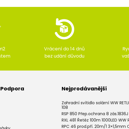
m2
Vrácení do 14 dnů
Ry
ístem
bez udání důvodu
va
& Podpora
Nejprodávanější
Zahradní svítidlo solární WW RET
108
RSP 850 Přep.ochrana 8 zás.1836J
RXL 481 Řetěz 100m 1000LED WW 
RPC 46 prod.pří. 20m/1 3×1,5mm 
návky