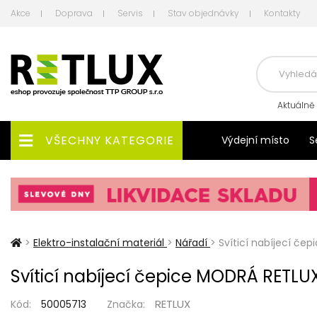
Akce
Doprava
Servis
Stav objednávky
Kontakty
Aktuálně
VŠECHNY KATEGORIE
Výdejní místo
S
>
Elektro-instalační materiál
>
Nářadí
>
Svíticí nabíjecí če
Svíticí nabíjecí čepice MODRÁ RETLUX
RETLUX
Kód:
50005713
Značka: