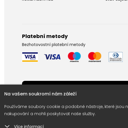
Platební metody
Bezhotovostní platební metody
Potřebujete poradit ?
Na vašem soukromí nám záleží
Obraťte se na naší linku: +420 733 704 704
Používáme soubory cookie a podobné nástroje, které jsou n
nakupování a mohli poskytovat naše služby.
Copyright © 2026 |
E-shop JEDNI
Více informací