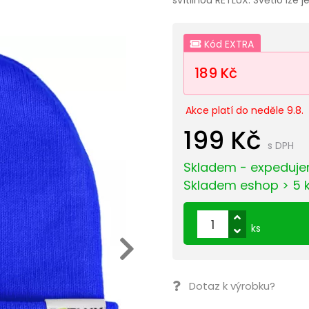
Kód EXTRA
189 Kč
Akce platí do neděle 9.8.
199 Kč
s DPH
Skladem - expeduje
Skladem eshop > 5 
ks
Dotaz k výrobku?