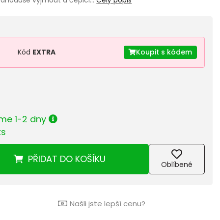
Kód
EXTRA
Koupit s kódem
me 1-2 dny
ks
PŘIDAT
DO KOŠÍKU
Oblíbené
Našli jste lepší cenu?