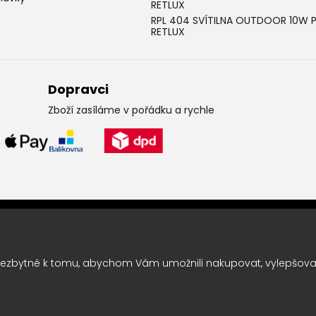
RETLUX
RPL 404 SVÍTILNA OUTDOOR 10W 
RETLUX
Dopravci
Zboží zasíláme v pořádku a rychle
Leták pravidelně k vám do sc
Chcete vědět o výhodných nabídkách jako první ? Přihlašte se k odbě
ezbytné k tomu, abychom Vám umožnili nakupovat, vylepšovali
ČKY
|
Marketing
DOKTOR ESHOP
&
BANERY