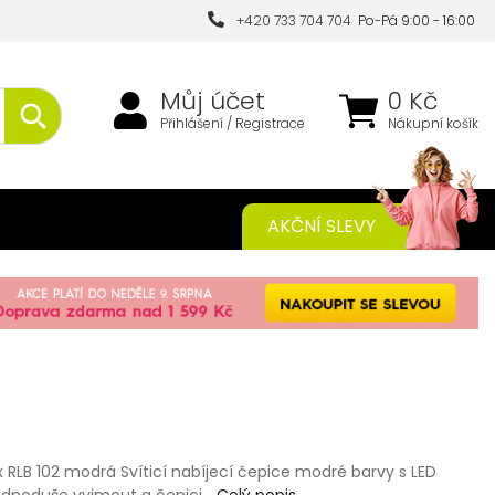
+420 733 704 704
Po-Pá 9:00 - 16:00
Můj účet
0 Kč
Přihlášení / Registrace
Nákupní košík
AKČNÍ SLEVY
ux RLB 102 modrá Svíticí nabíjecí čepice modré barvy s LED
 jednoduše vyjmout a čepici…
Celý popis