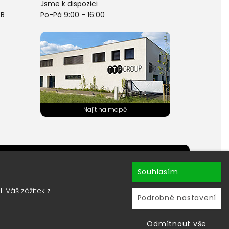
Jsme k dispozici
PB
Po-Pá 9:00 - 16:00
hránky ?
Souhlasím
ru newsletterů.
 Váš zážitek z
Podrobné nastavení
Používáme soubory cookie
Odmítnout vše