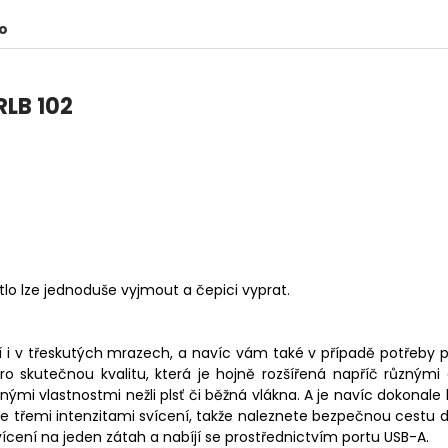
o
RLB 102
ětlo lze jednoduše vyjmout a čepici vyprat.
í i v třeskutých mrazech, a navíc vám také v případě potřeby p
o skutečnou kvalitu, která je hojně rozšířená napříč různými
ými vlastnostmi nežli plsť či běžná vlákna. A je navíc dokonale 
e třemi intenzitami svícení, takže naleznete bezpečnou cestu d
vícení na jeden zátah a nabíjí se prostřednictvím portu USB-A.