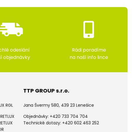
chlé odeslání
Rádi poradíme
ší objednávky
na naší info lince
TTP GROUP s.r.o.
LUX RGL
Jana Švermy 580, 439 23 Lenešice
 RETLUX
Objednávky:
+420 733 704 704
RETLUX
Technické dotazy: +420 602 463 252
OR