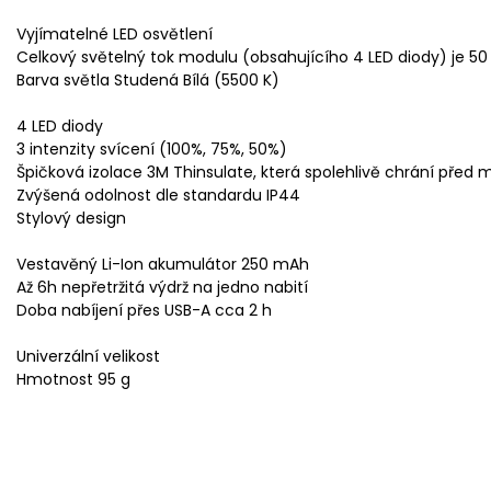
Vyjímatelné LED osvětlení
Celkový světelný tok modulu (obsahujícího 4 LED diody) je 50
Barva světla Studená Bílá (5500 K)
4 LED diody
3 intenzity svícení (100%, 75%, 50%)
Špičková izolace 3M Thinsulate, která spolehlivě chrání před
Zvýšená odolnost dle standardu IP44
Stylový design
Vestavěný Li-Ion akumulátor 250 mAh
Až 6h nepřetržitá výdrž na jedno nabití
Doba nabíjení přes USB-A cca 2 h
Univerzální velikost
Hmotnost 95 g